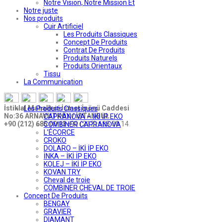
Notre Vision, Notre Mission Et
Notre juste
Nos produits
Cuir Artificiel
Les Produits Classiques
Concept De Produits
Contrat De Produits
Produits Naturels
Produits Orientaux
Tissu
La Communication
İstiklal Mahallesi İsmet İnönü Caddesi
Les Produits Classiques
No:36 ARNAVUTKÖY / İSTANBUL
CAPRANOVA – İKİ İP EKO
+90 (212) 685 00 13
+90 (212) 685 00 14
COMBINER CAPRANOVA
L’ÉCORCE
CROKO
DOLARO – İKİ İP EKO
İNKA – İKİ İP EKO
KOLEJ – İKİ İP EKO
KOVAN TRY
Cheval de troie
COMBINER CHEVAL DE TROIE
Concept De Produits
BENGAY
GRAVIER
DIAMANT