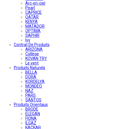
Arc-en-ciel
Pearl
CAPRICE
QATAR
KENYA
MATADOR
OPTIMA
SAPHIR
Ivy
Contrat De Produits
ARIZONA
Collège
KOVAN TRY
Le vent
Produits Naturels
BELLA
DORA
KORDELYA
MONDEO
NAZ
PARS
SANTOS
Produits Orientaux
BRODE
ELEGAN
FIONA
ILGAZ
KACKAR