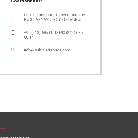
Coordonnées:
İstiklal Trimestre , İsmet İnönü Rue
No:36 ARNAVUTKÖY / İSTANBUL
+90 (212) 685 00 13+90 (212) 685
00 14
info@sahinlerfabrics.com