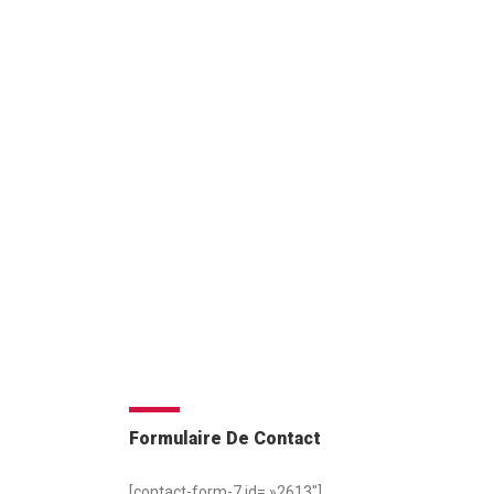
Formulaire De Contact
[contact-form-7 id= »2613″]