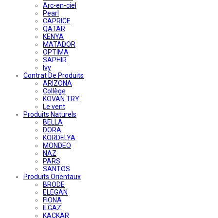
Arc-en-ciel
Pearl
CAPRICE
QATAR
KENYA
MATADOR
OPTIMA
SAPHIR
Ivy
Contrat De Produits
ARIZONA
Collège
KOVAN TRY
Le vent
Produits Naturels
BELLA
DORA
KORDELYA
MONDEO
NAZ
PARS
SANTOS
Produits Orientaux
BRODE
ELEGAN
FIONA
ILGAZ
KACKAR