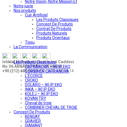
Notre Vision, Notre Mission Et
Notre juste
Nos produits
Cuir Artificiel
Les Produits Classiques
Concept De Produits
Contrat De Produits
Produits Naturels
Produits Orientaux
Tissu
La Communication
İstiklal Mahallesi İsmet İnönü Caddesi
Les Produits Classiques
No:36 ARNAVUTKÖY / İSTANBUL
CAPRANOVA – İKİ İP EKO
+90 (212) 685 00 13
+90 (212) 685 00 14
COMBINER CAPRANOVA
L’ÉCORCE
CROKO
DOLARO – İKİ İP EKO
İNKA – İKİ İP EKO
KOLEJ – İKİ İP EKO
KOVAN TRY
Cheval de troie
COMBINER CHEVAL DE TROIE
Concept De Produits
BENGAY
GRAVIER
DIAMANT