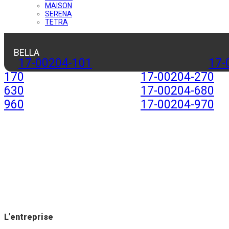
MAISON
SERENA
TETRA
BELLA
17-00204-101
17-
170
17-00204-270
630
17-00204-680
960
17-00204-970
L’entreprise