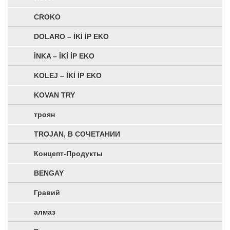
CROKO
DOLARO – İKİ İP EKO
İNKA – İKİ İP EKO
KOLEJ – İKİ İP EKO
KOVAN TRY
троян
TROJAN, В СОЧЕТАНИИ
Концепт-Продукты
BENGAY
Гравий
алмаз