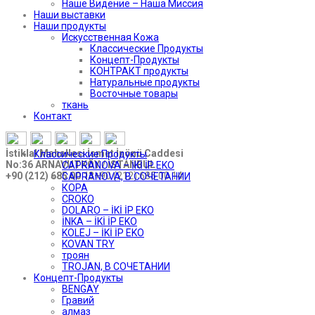
Наше Видение – Наша Миссия
Наши выставки
Наши продукты
Искусственная Кожа
Классические Продукты
Концепт-Продукты
КОНТРАКТ продукты
Натуральные продукты
Восточные товары
ткань
Контакт
İstiklal Mahallesi İsmet İnönü Caddesi
Классические Продукты
No:36 ARNAVUTKÖY / İSTANBUL
CAPRANOVA – İKİ İP EKO
+90 (212) 685 00 13
+90 (212) 685 00 14
CAPRANOVA, В СОЧЕТАНИИ
КОРА
CROKO
DOLARO – İKİ İP EKO
İNKA – İKİ İP EKO
KOLEJ – İKİ İP EKO
KOVAN TRY
троян
TROJAN, В СОЧЕТАНИИ
Концепт-Продукты
BENGAY
Гравий
алмаз