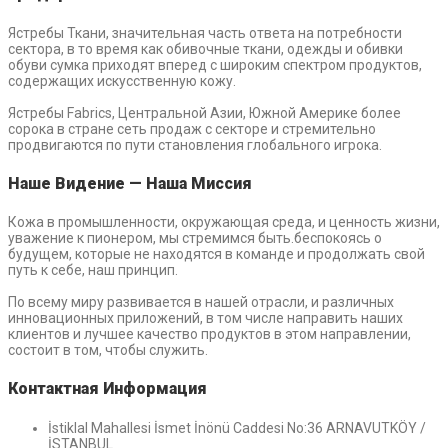
Ястребы Ткани, значительная часть ответа на потребности
сектора, в то время как обивочные ткани, одежды и обивки
обуви сумка приходят вперед с широким спектром продуктов,
содержащих искусственную кожу.
Ястребы Fabrics, Центральной Азии, Южной Америке более
сорока в стране сеть продаж с секторе и стремительно
продвигаются по пути становления глобального игрока.
Наше Видение — Наша Миссия
Кожа в промышленности, окружающая среда, и ценность жизни,
уважение к пионером, мы стремимся быть.беспокоясь о
будущем, которые не находятся в команде и продолжать свой
путь к себе, наш принцип.
По всему миру развивается в нашей отрасли, и различных
инновационных приложений, в том числе направить наших
клиентов и лучшее качество продуктов в этом направлении,
состоит в том, чтобы служить.
Контактная Информация
İstiklal Mahallesi İsmet İnönü Caddesi No:36 ARNAVUTKÖY /
İSTANBUL