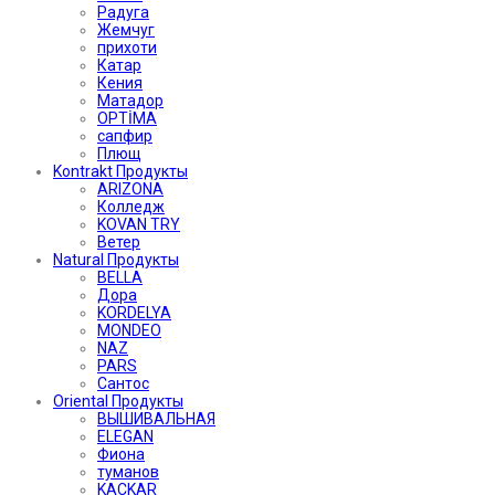
Радуга
Жемчуг
прихоти
Катар
Кения
Матадор
OPTİMA
сапфир
Плющ
Kontrakt Продукты
ARIZONA
Колледж
KOVAN TRY
Ветер
Natural Продукты
BELLA
Дора
KORDELYA
MONDEO
NAZ
PARS
Сантос
Oriental Продукты
ВЫШИВАЛЬНАЯ
ELEGAN
Фиона
туманов
KACKAR